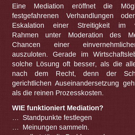
Eine Mediation eröffnet die Mögli
festgefahrenen Verhandlungen ode
Eskalation einer Streitigkeit im v
Rahmen unter Mo­de­ra­tion des Me
Chancen einer einvernehmlic
auszuloten. Gerade im Wirtschaftsle
solche Lösung oft besser, als die all
nach dem Recht, denn der Sch
gerichtlichen Aus­ei­nan­der­set­zung geh
als die reinen Prozesskosten.
WIE funktioniert Mediation?
… Standpunkte festlegen
… Meinungen sammeln.